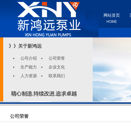
网站首页
HOME
》》关于新鸿远
公司介绍
公司荣誉
生产能力
企业文化
人力资源
联系我们
公司荣誉