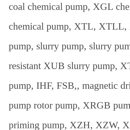
coal chemical pump, XGL che
chemical pump, XTL, XTLL, 
pump, slurry pump, slurry pum
resistant XUB slurry pump, XT
pump, IHF, FSB,, magnetic d
pump rotor pump, XRGB pump 
priming pump, XZH, XZW, XLY