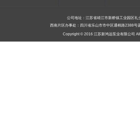
公司地址：江苏省靖江市新桥镇工业园区礼士富民路9号
西南片区办事处：四川省乐山市市中区通棉路2388号蓝雁五金机电
Copyright © 2016 江苏新鸿远泵业有限公司 All