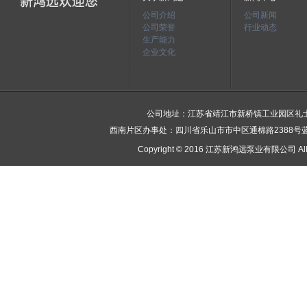
公司介绍
公司新闻
公司荣誉
行业动态
生产能力
企业文化
公司地址：江苏省靖江市新桥镇工业园区礼士富民路9号
西南片区办事处：四川省乐山市市中区通棉路2388号蓝雁五金机电
Copyright © 2016 江苏新鸿远泵业有限公司 All